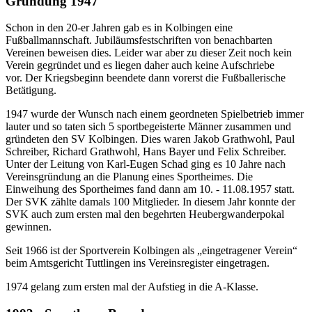
Gründung 1947
Schon in den 20-er Jahren gab es in Kolbingen eine
Fußballmannschaft. Jubiläumsfestschriften von benachbarten
Vereinen beweisen dies. Leider war aber zu dieser Zeit noch kein
Verein gegründet und es liegen daher auch keine Aufschriebe
vor. Der Kriegsbeginn beendete dann vorerst die Fußballerische
Betätigung.
1947 wurde der Wunsch nach einem geordneten Spielbetrieb immer
lauter und so taten sich 5 sportbegeisterte Männer zusammen und
gründeten den SV Kolbingen. Dies waren Jakob Grathwohl, Paul
Schreiber, Richard Grathwohl, Hans Bayer und Felix Schreiber.
Unter der Leitung von Karl-Eugen Schad ging es 10 Jahre nach
Vereinsgründung an die Planung eines Sportheimes. Die
Einweihung des Sportheimes fand dann am 10. - 11.08.1957 statt.
Der SVK zählte damals 100 Mitglieder. In diesem Jahr konnte der
SVK auch zum ersten mal den begehrten Heubergwanderpokal
gewinnen.
Seit 1966 ist der Sportverein Kolbingen als „eingetragener Verein“
beim Amtsgericht Tuttlingen ins Vereinsregister eingetragen.
1974 gelang zum ersten mal der Aufstieg in die A-Klasse.