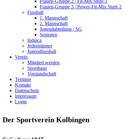
Frauen-Gruppe 2 / Fit-Mix Stufe 1
Frauen-Gruppe 3 / Power-Fit-Mix Stufe 2
Fussball
1. Mannschaft
2. Mannschaft
Jugendabteilung / SG
Senioren
Indiaca
Jedermänner
Jugendfussball
Verein
Mitglied werden
Sporthaus
Vorstandschaft
Termine
Kontakt
Datenschutz
Impressum
Login
Der Sportverein Kolbingen