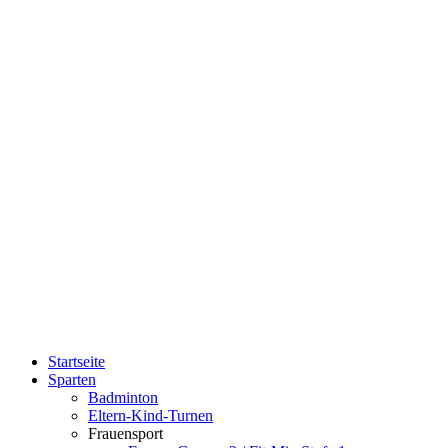
Direkt zum Inhalt
Sportverein
Kolbingen
Startseite
Sparten
Hauptmenü
Badminton
Eltern-Kind-Turnen
Frauensport