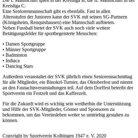
Die I. Mannschaft spielt in der Kreisliga B, die II. Mannschaft in der
Kreisliga C.
Eine Seniorenmannschaft gibt es ebenfalls. Fast in allen
Altersstufen der Junioren kann der SVK mit seinen SG-Partnern
(Königsheim, Renquishausen) eine Mannschaft aufbieten.
Neben Fussball bietet der SVK auch noch viele weitere
Betätigungsfelder für sportbegeisterte Menschen:
• Damen Sportgruppe
• Männer Sportgruppe
• Badminton
• Indiaca
• Dancing Stars
Außerdem veranstaltet der SVK jährlich einen Seniorennachmittag
für alle Mitglieder, ein Binokel-Turnier, das Oktoberfest und nimmt
an den Fasnachtsveranstaltungen teil. Auf dem Dorffest betreibt der
Sportverein ein Festzelt und das Kaffeezelt.
Für die Zukunft wird es wichtig sein weitherhin die Unterstützung
und Hilfe der SVK-Mitglieder, Gönner und Sponsoren zu
bekommen, um das Vereinsleben weiter so umtriebig gestalten zu
können.
Copyright by Sportverein Kolbingen 1947 e. V. 2020